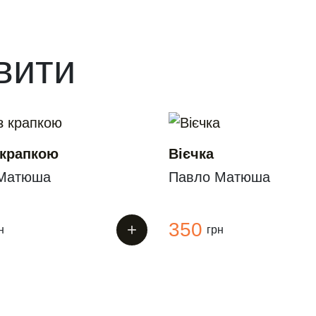
вити
 крапкою
Вієчка
Матюша
Павло Матюша
350
+
н
грн