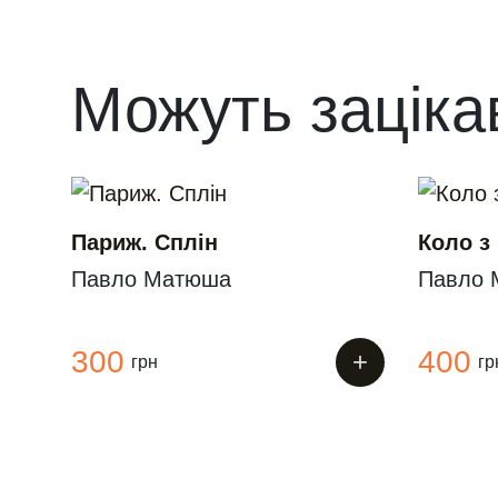
Можуть заціка
Париж. Сплін
Коло з
Павло Матюша
Павло 
300
400
+
грн
гр