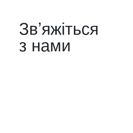
Звʼяжіться
з нами