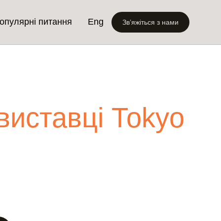
опулярні питання
Eng
Зв’яжіться з нами
виставці Тоkyo