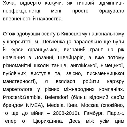
Хоча, відверто кажучи, як типовій відмінниці-
перфекціоністці мені просто бракувало
впевненості й нахабства.
Отож здобувши освіту в Київському національному
університеті ім. Шевченка (а паралельно ще були
й курси французької, виграний грант на рік
навчання в Лозанні, Швейцарія, а вже потому
різноманітні школи танців, англійської, німецької,
публічних виступів та, звісно, письменницької
майстерності), я взялася робити кар’єру
маркетолога у різних міжнародних компаніях.
Procter&Gamble, Beiersdorf (більш відомий своїм
брендом NIVEA), Medela, Київ, Москва (спокійно,
то ще до війни – 2008-2010), Гамбург, Париж,
тепер от Цюрихщина. Десь між усім цим