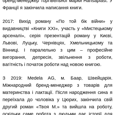
бренд-менеджер торгівельної марки Hansaplast. У
Франції я закінчила написання книги.
2017: Вихід роману «По той бік війни» у
видавництві «Книги ХХІ», участь у «Мистецькому
арсеналі», серія презентацій роману у Києві,
Львові, Луцьку, Чернівцях, Хмельницькому та
Вінниці. І паралельно з цим – професійне
вигорання, депресія, звільнення з роботи,
вагітність і початок роботи над новою книгою.
З 2019: Medela AG, м. Баар, Швейцарія.
Міжнародний бренд-менеджер з товарів для
материнства і лактації. Після народження сина я
переїхала до чоловіка у Цюрих, закінчила свій
другий роман «Твоя М.» та вийшла на роботу,
оскільки саме робота з людьми дає історії для