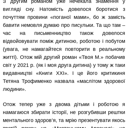
З другим романом уже нечекала знамення у
вигляді сну. Натомість довелося боротися з
почуттям провини «поганої мами», бо ж замість
бавити немовля думаю про писульки. Та що там –
час на письменництво також довелося
відвойовувати поміж дитиною, роботою і побутом
(увага, не намагайтеся повторити в реальному
житті). Отож мій другий роман «Твоя М.» побачив
світ у 2021 р. (як і моя друга дитина) у тому ж таки
видавництві «Книги ХХІ». І це його критикиня
Тетяна Трофименко назвала «маслітом здорової
людини».
Отож тепер уже з двома дітьми і роботою я
намагаюся збирати історії, не розгубивши рештки
ментального здоров’я, та мрію презентувати якось