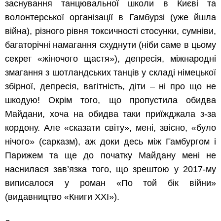
заснування танцювальної школи в Києві та
волонтерської організації в Гамбурзі (уже йшла
війна), різного рівня токсичності стосунки, сумніви,
багаторічні намагання схуднути (ніби саме в цьому
секрет «жіночого щастя»), депресія, міжнародні
змагання з шотландських танців у складі німецької
збірної, депресія, вагітність, діти – ні про що не
шкодую! Окрім того, що пропустила обидва
Майдани, хоча на обидва таки приїжджала з-за
кордону. Але «сказати світу», мені, звісно, «було
нічого» (сарказм), аж доки десь між Гамбургом і
Парижем та ще до початку Майдану мені не
наснилася зав’язка того, що зрештою у 2017-му
виписалося у роман «По той бік війни»
(видавництво «Книги ХХІ»).