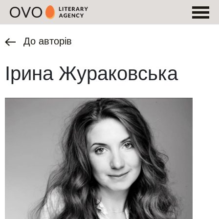
До авторів
Ірина Жураковська