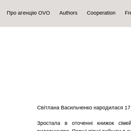
Про агенцію OVO
Authors
Cooperation
Fr
Світлана Васильченко народилася 17 с
Зростала в оточенні книжок сімей