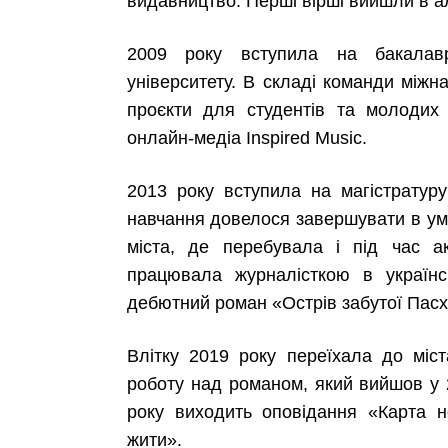
видавництво. Перші вірші вийшли в 
2009 року вступила на бакалавр
університету. В складі команди міжн
проєкти для студентів та молодих 
онлайн-медіа Inspired Music.
2013 року вступила на магістратур
навчання довелося завершувати в умо
міста, де перебувала і під час а
працювала журналісткою в українс
дебютний роман «Острів забутої Пасх
Влітку 2019 року переїхала до міст
роботу над романом, який вийшов у 
року виходить оповідання «Карта н
жити».