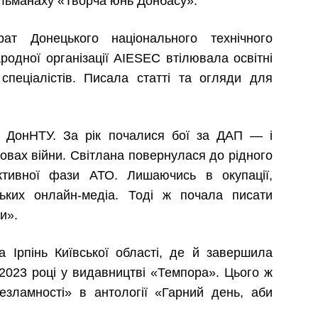
альманаху «Творча юнь Донбасу».
ат Донецького національного технічного
ародної організації AIESEC втілювала освітні
спеціалістів. Писала статті та огляди для
у ДонНТУ. За рік почалися бої за ДАП — і
вах війни. Світлана повернулася до рідного
ктивної фази АТО. Лишаючись в окупації,
ьких онлайн-медіа. Тоді ж почала писати
и».
а Ірпінь Київської області, де й завершила
2023 році у видавництві «Темпора». Цього ж
езламності» в антології «Гарний день, аби